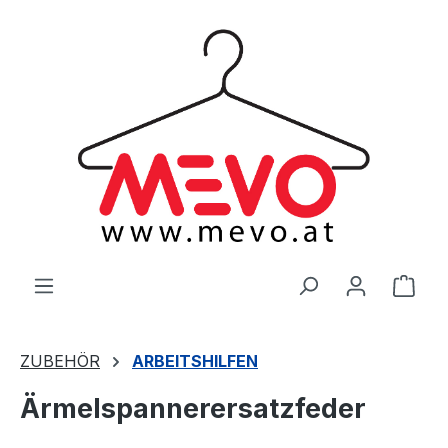
alt springen
Ware
ZUBEHÖR
ARBEITSHILFEN
Ärmelspannerersatzfeder