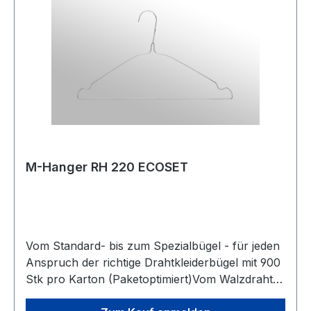
ermöglichen uns auftragsbezogene
Produktionsplanung mit integrierten
Qualitätskreisläufen.Finden Sie Ihren perfekten
Bügel aus unseren für Reinigung- sowie
Wäschereibedarf angepassten Bügeltypen.
M-Hanger RH 220 ECOSET
Vom Standard- bis zum Spezialbügel - für jeden
Anspruch der richtige Drahtkleiderbügel mit 900
Stk pro Karton (Paketoptimiert)Vom Walzdraht
bis zum fertig verpackten Drahtbügel. Ständige