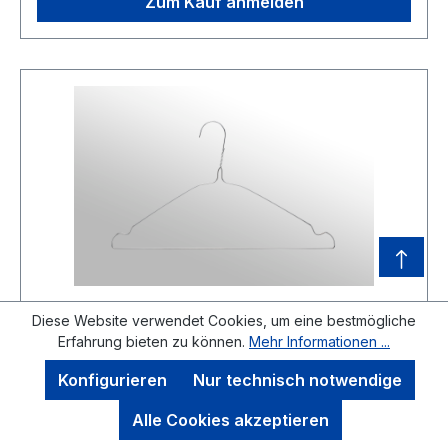
Entwicklung in den Verfahren Drahtzieherei und
Zum Kauf anmelden
Galvanisierungstechnologie zeichnen unsere
Produkte bezüglich Korrosionsbeständigkeit,
Drahtfestigkeit und Oberflächenbeschaffenheit
besonders aus. Die Fertigungslinien der
Bügelproduktion ermöglichen uns
auftragsbezogene Produktionsplanung mit
integrierten Qualitätskreisläufen.Finden Sie Ihren
perfekten Bügel aus unseren für Reinigung-
sowie Wäschereibedarf angepassten Bügeltypen.
Diese Website verwendet Cookies, um eine bestmögliche
Erfahrung bieten zu können.
Mehr Informationen ...
M-Hanger RH 230
Konfigurieren
Nur technisch notwendige
Alle Cookies akzeptieren