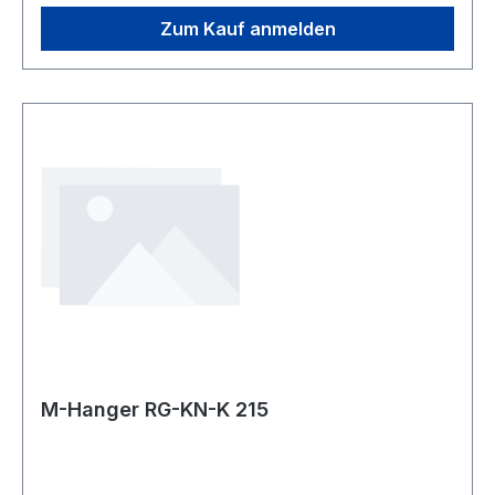
Ständige Entwicklung in den Verfahren
Drahtzieherei und Galvanisierungstechnologie
Zum Kauf anmelden
zeichnen unsere Produkte bezüglich
Korrosionsbeständigkeit, Drahtfestigkeit und
Oberflächenbeschaffenheit besonders aus. Die
Fertigungslinien der Bügelproduktion
ermöglichen uns auftragsbezogene
Produktionsplanung mit integrierten
Qualitätskreisläufen.Finden Sie Ihren perfekten
Bügel aus unseren für Reinigung- sowie
Wäschereibedarf angepassten Bügeltypen.
M-Hanger RG-KN-K 215