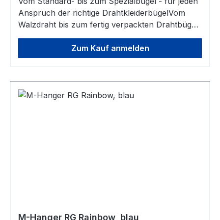
Vom Standard- bis zum Spezialbügel - für jeden
Anspruch der richtige DrahtkleiderbügelVom
Walzdraht bis zum fertig verpackten Drahtbügel.
Ständige Entwicklung in den Verfahren
Drahtzieherei und Galvanisierungstechnologie
Zum Kauf anmelden
zeichnen unsere Produkte bezüglich
Korrosionsbeständigkeit, Drahtfestigkeit und
Oberflächenbeschaffenheit besonders aus. Die
Fertigungslinien der Bügelproduktion
ermöglichen uns auftragsbezogene
Produktionsplanung mit integrierten
Qualitätskreisläufen.Finden Sie Ihren perfekten
Bügel aus unseren für Reinigung- sowie
Wäschereibedarf angepassten Bügeltypen.
M-Hanger RG Rainbow, blau