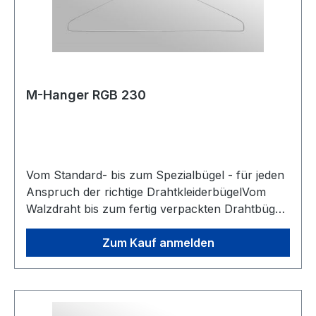
M-Hanger RGB 230
Vom Standard- bis zum Spezialbügel - für jeden
Anspruch der richtige DrahtkleiderbügelVom
Walzdraht bis zum fertig verpackten Drahtbügel.
Ständige Entwicklung in den Verfahren
Drahtzieherei und Galvanisierungstechnologie
Zum Kauf anmelden
zeichnen unsere Produkte bezüglich
Korrosionsbeständigkeit, Drahtfestigkeit und
Oberflächenbeschaffenheit besonders aus. Die
Fertigungslinien der Bügelproduktion