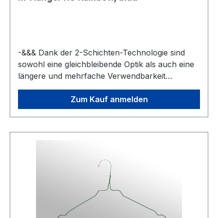
-&&& Dank der 2-Schichten-Technologie sind
sowohl eine gleichbleibende Optik als auch eine
längere und mehrfache Verwendbarkeit
garantiert.-&&& Neben den Standardfarben
weiss, gelb, orange, rot, pink, violett, h. blau, d.
Zum Kauf anmelden
blau, h. grün, d. grün, gold, silber und schwarz
gibt’s den MevoRainbow ab einer gewissen
Abnahmemenge in jeder gewünschten Farbe.
Der kunterbunte Bügel eignet sich ideal für die
betriebsinterne Wäschetrennung oder für die
Annahme- bzw. Filialkennzeichnung.-&&& Der
nicht pulverbeschichtete Haken garantiert 100
%ige Förderbandtauglichkeit und gleichbleibende
Gleitfähigkeit. Das Abblättern bzw. Aufrauen der
Hakengleitfläche durch ständige Bewegung am