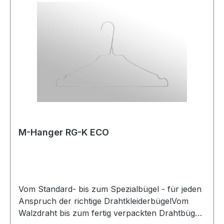
Fertigungslinien der Bügelproduktion
ermöglichen uns auftragsbezogene
Produktionsplanung mit integrierten
Qualitätskreisläufen.Finden Sie Ihren perfekten
Bügel aus unseren für Reinigung- sowie
Wäschereibedarf angepassten Bügeltypen.
M-Hanger RG-K ECO
Vom Standard- bis zum Spezialbügel - für jeden
Anspruch der richtige DrahtkleiderbügelVom
Walzdraht bis zum fertig verpackten Drahtbügel.