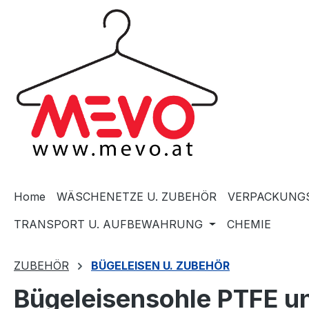
springen
Zur Hauptnavigation springen
Home
WÄSCHENETZE U. ZUBEHÖR
VERPACKUNGS
TRANSPORT U. AUFBEWAHRUNG
CHEMIE
ZUBEHÖR
BÜGELEISEN U. ZUBEHÖR
Bügeleisensohle PTFE u