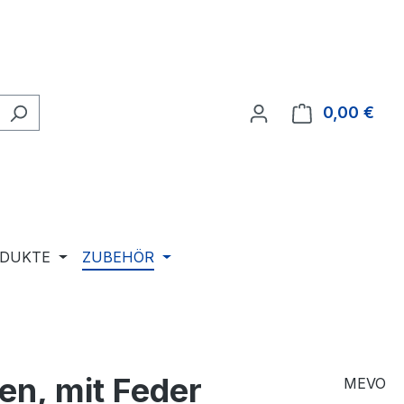
0,00 €
Ware
ODUKTE
ZUBEHÖR
en, mit Feder
MEVO