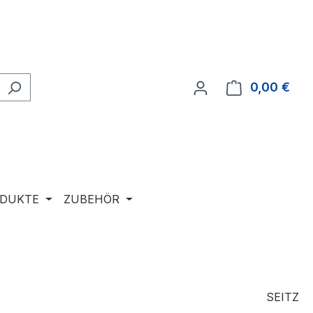
0,00 €
Ware
ODUKTE
ZUBEHÖR
SEITZ