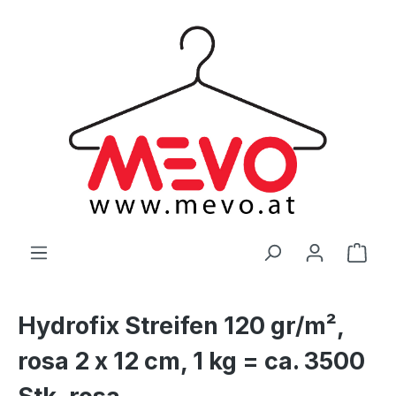
alt springen
Ware
Hydrofix Streifen 120 gr/m²,
rosa 2 x 12 cm, 1 kg = ca. 3500