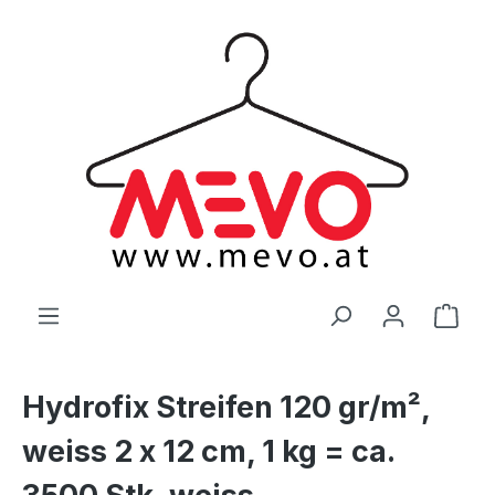
alt springen
Ware
Hydrofix Streifen 120 gr/m²,
weiss 2 x 12 cm, 1 kg = ca.