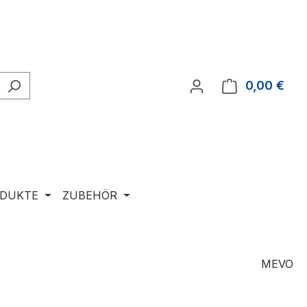
0,00 €
Ware
ODUKTE
ZUBEHÖR
MEVO