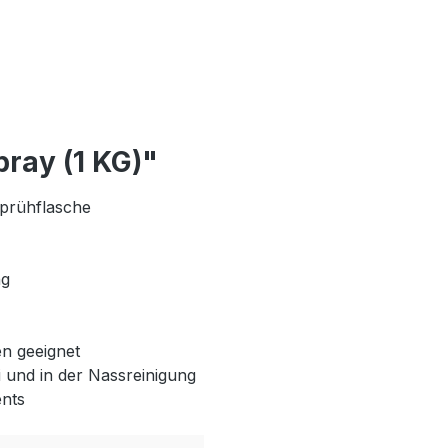
ray (1 KG)"
Sprühflasche
ng
en geeignet
ei und in der Nassreinigung
ents