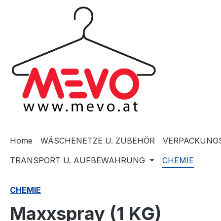
springen
Zur Hauptnavigation springen
Home
WÄSCHENETZE U. ZUBEHÖR
VERPACKUNGS
TRANSPORT U. AUFBEWAHRUNG
CHEMIE
CHEMIE
Maxxspray (1 KG)