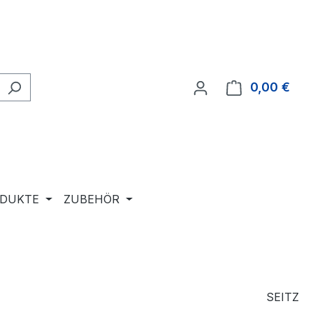
0,00 €
Ware
ODUKTE
ZUBEHÖR
SEITZ