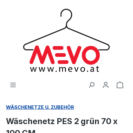
alt springen
Ware
WÄSCHENETZE U. ZUBEHÖR
Wäschenetz PES 2 grün 70 x