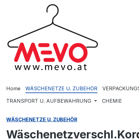
springen
Zur Hauptnavigation springen
Home
WÄSCHENETZE U. ZUBEHÖR
VERPACKUNGS
TRANSPORT U. AUFBEWAHRUNG
CHEMIE
WÄSCHENETZE U. ZUBEHÖR
Wäschenetzverschl.Kor