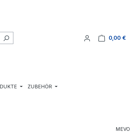
0,00 €
Ware
ODUKTE
ZUBEHÖR
MEVO